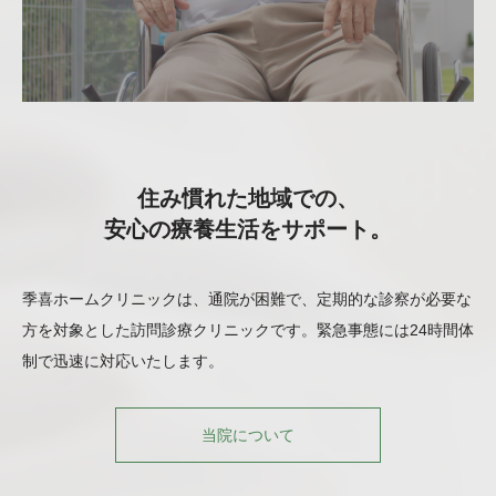
療を。
アクセス
2026.08.08
2026.08.07
「高齢者の夏の胃腸の冷え」健康コラムを公開しました
「高齢者の夏の足のつり（こむら返り）」健康コラムを公開しました
健康コラム
よくある質問
住み慣れた地域での、
安心の療養生活をサポート。
季喜ホームクリニックは、通院が困難で、定期的な診察が必要な
方を対象とした訪問診療クリニックです。緊急事態には24時間体
制で迅速に対応いたします。
当院について